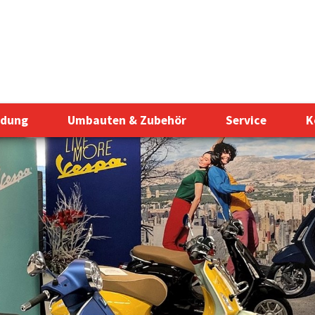
idung
Umbauten & Zubehör
Service
K