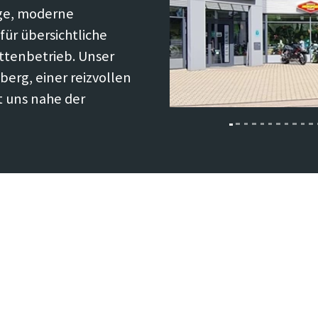
Previous
ge, moderne
für übersichtliche
ttenbetrieb. Unser
erg, einer reizvollen
t uns nahe der