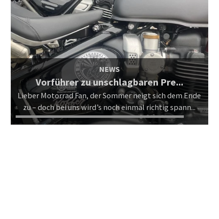
NEWS
Vorführer zu unschlagbaren Pre...
Lieber Motorrad Fan, der Sommer neigt sich dem Ende
zu – doch bei uns wird’s noch einmal richtig spann...